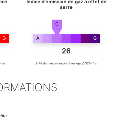
nce
Indice d'émission de gaz à effet de
serre
C
G
A
G
26
² an
Unité de mesure exprimé en kgeqCO2/m² an
ORMATIONS
deur