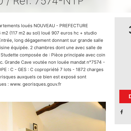
 / Réf: 7574-NTP
artements loués NOUVEAU - PREFECTURE
2 (117 m2 au sol) loué 907 euros hc + studio
ntrée, long dégagement donnant sur grande salle
isine équipée. 2 chambres dont une avec salle de
u. Studette composée de : Pièce principale avec coin
 wc. Grande Cave voutée non louée mandat n°7574 -
E : C - GES : C copropriété 7 lots - 1872 charges
s risques auxquels ce bien est exposé sont
ques : www. georisques.gouv.fr