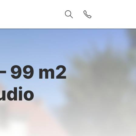
– 99 m2
udio